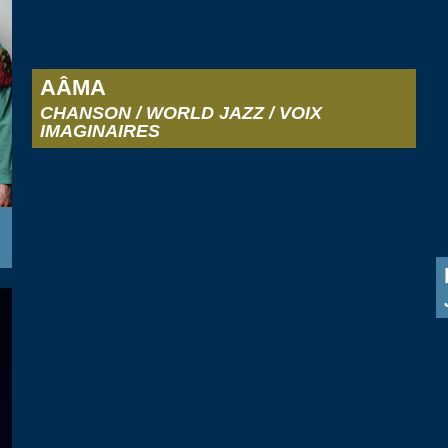
AÂMA
CHANSON / WORLD JAZZ / VOIX
IMAGINAIRES