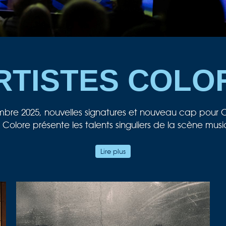
RTISTES COLO
bre 2025, nouvelles signatures et nouveau cap pour C
 Colore présente les talents singuliers de la scène musi
le jazz ! Mais au gré des collaborations, ce monde là 
Lire plus
porte … vers d’autres rives, d’autres imaginaires.
stre National de Jazz — nouvelle direction et nouvel
ans — nous fait l’honneur de nous confier sa diffusion.
Bref notre cœur balance fort !