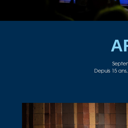
A
Septem
Depuis 15 ans,
Au cœur de notre passion musicale, 
Dans le même temps, un nouvel Orche