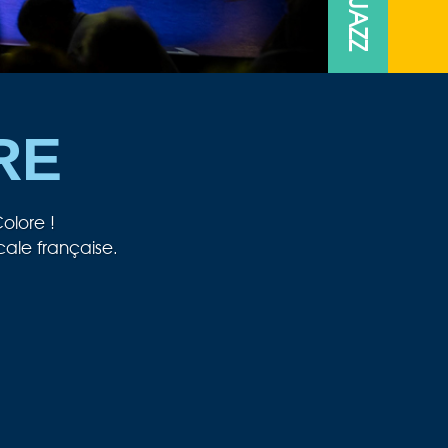
RE
olore !
cale française.
n’en finit pas de s’agrandir et nous
le jeunesse au passage du cap des 40