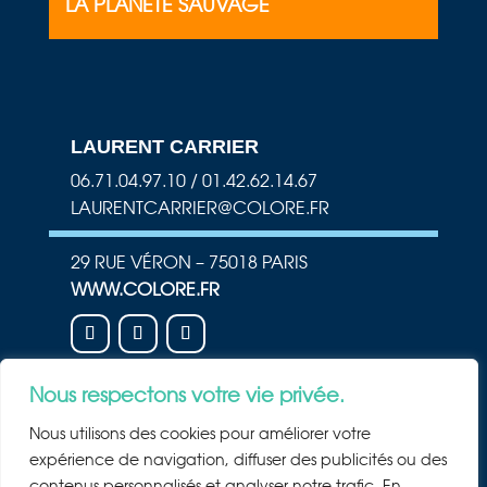
LA PLANÈTE SAUVAGE
LAURENT CARRIER
06.71.04.97.10 / 01.42.62.14.67
LAURENTCARRIER@COLORE.FR
29 RUE VÉRON – 75018 PARIS
WWW.COLORE.FR
Nous respectons votre vie privée.
NEWSLETTER
Nous utilisons des cookies pour améliorer votre
Rejoindre la newsletter
expérience de navigation, diffuser des publicités ou des
contenus personnalisés et analyser notre trafic. En