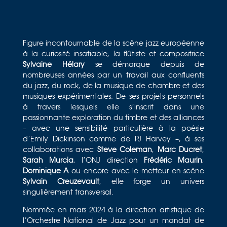
cinématographique et musical unique, et un art
d’aujourd’hui.
« C’est avec enthousiasme que je prends la
Figure incontournable de la scène jazz européenne
direction artistique de l’Orchestre National de Jazz.
à la curiosité insatiable, la flûtiste et compositrice
Je m’engage à franchir cette nouvelle étape de
Sylvaine Hélary
se démarque depuis de
mon parcours, en harmonie avec l’histoire de l’ONJ,
nombreuses années par un travail aux confluents
pour le réinventer et l’emmener vers des contrées
du jazz, du rock, de la musique de chambre et des
inexplorées. Ce passage incarne à la fois une
musiques expérimentales. De ses projets personnels
continuité et une volonté d’amplifier encore les
à travers lesquels elle s’inscrit dans une
aspirations de cette institution. »
passionnante exploration du timbre et des alliances
– avec une sensibilité particulière à la poésie
Sylvaine Hélary
d’Emily Dickinson comme de PJ Harvey –, à ses
collaborations avec
Steve Coleman
,
Marc Ducret
,
Sarah Murcia
, l’ONJ direction
Frédéric Maurin
,
Dominique A
ou encore avec le metteur en scène
Sylvain Creuzevault
, elle forge un univers
singulièrement transversal.
Nommée en mars 2024 à la direction artistique de
l’Orchestre National de Jazz pour un mandat de