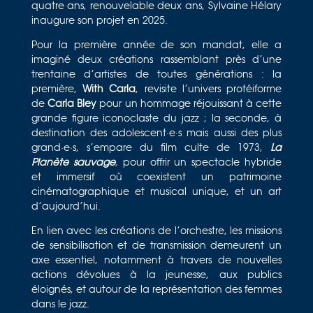
quatre ans, renouvelable deux ans, Sylvaine Hélary
inaugure son projet en 2025.
Pour la première année de son mandat, elle a
imaginé deux créations rassemblant près d’une
trentaine d’artistes de toutes générations : la
première,
With
Carla
, revisite l’univers protéiforme
de
Carla Bley
pour un hommage réjouissant à cette
grande figure iconoclaste du jazz ; la seconde, à
destination des adolescent·e·s mais aussi des plus
grand·e·s, s’empare du film culte de 1973,
La
Planète sauvage
,
pour offrir un spectacle hybride
et immersif où coexistent un patrimoine
cinématographique et musical unique, et un art
d’aujourd’hui.
En lien avec les créations de l’orchestre, les missions
de sensibilisation et de transmission demeurent un
axe essentiel, notamment à travers de nouvelles
actions dévolues à la jeunesse, aux publics
éloignés, et autour de la représentation des femmes
dans le jazz.