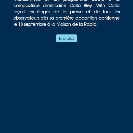
compositrice américaine Carla Bley. With Carla
reçoit les éloges de la presse et de tous les
observateurs dès sa première apparition parisienne
le 13 septembre à la Maison de la Radio..
La création d’un second programme, dédié au
Lire plus
jeune public, suit de près : La Planète Sauvage,
spectacle hybride et immersif inspiré de la fable de
science-fiction signée René Laloux et Roland Topor
(1973), elle-même librement inspirée du roman de
Stefan Wul, Oms en série (1957).
Pour la première année de son mandat, elle a
imaginé deux créations rassemblant près d’une
trentaine d’artistes de toutes générations : la
première, With Carla, revisite l’univers protéiforme
de Carla Bley pour un hommage réjouissant à cette
grande figure iconoclaste du jazz ; la seconde, à
destination des adolescent·e·s mais aussi des plus
grand·e·s, s’empare du film culte de 1973, La
Planète sauvage, pour offrir un spectacle hybride
et immersif où coexistent un patrimoine