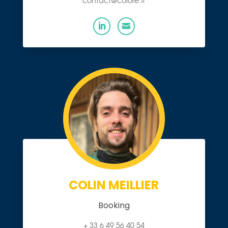
contact@colore.fr


COLIN MEILLIER
Booking
+ 33 6 49 56 40 54