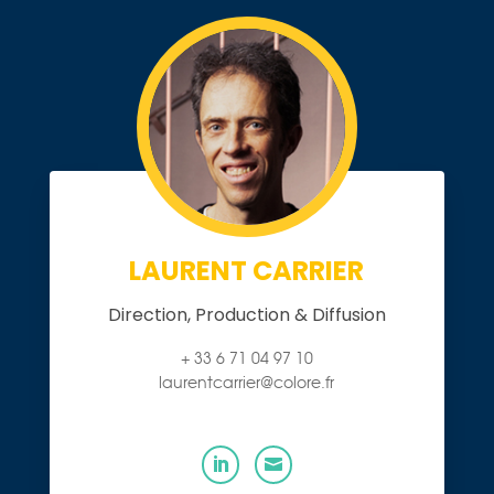
LAURENT CARRIER
Direction, Production & Diffusion
+ 33 6 71 04 97 10
laurentcarrier@colore.fr

