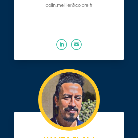
colin.meillier@colore.fr

