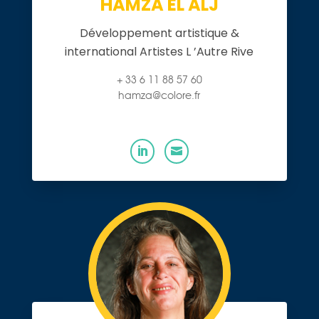
HAMZA EL ALJ
Développement artistique &
international Artistes L ’Autre Rive
+ 33 6 11 88 57 60
hamza@colore.fr

