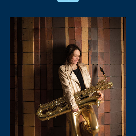
! Mais au gré des collaborations, ce
monde là n’en finit pas de s’agrandir et
nous porte … vers d’autres rives, d’autres
imaginaires.
Dans le même temps, un nouvel Orchestre
National de Jazz — nouvelle direction et
nouvelle jeunesse au passage du cap des
40 ans — nous fait l’honneur de nous
confier sa diffusion.
Bref notre cœur balance fort !