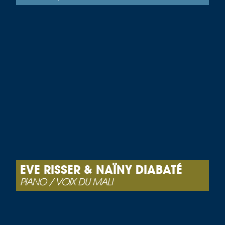
EVE RISSER & NAÏNY DIABATÉ
PIANO / VOIX DU MALI