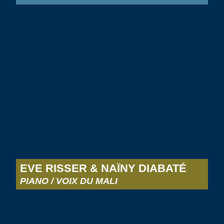
EVE RISSER & NAÏNY DIABATÉ
PIANO / VOIX DU MALI