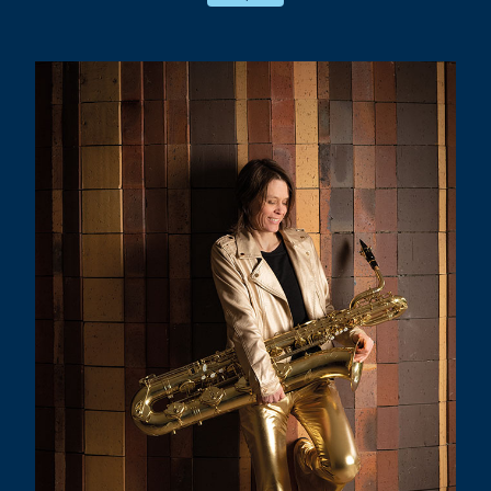
! Mais au gré des collaborations, ce
monde là n’en finit pas de s’agrandir et
nous porte … vers d’autres rives, d’autres
imaginaires.
Dans le même temps, un nouvel Orchestre
National de Jazz — nouvelle direction et
nouvelle jeunesse au passage du cap des
40 ans — nous fait l’honneur de nous
confier sa diffusion.
Bref notre cœur balance fort !