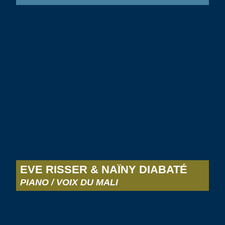
EVE RISSER & NAÏNY DIABATÉ
PIANO / VOIX DU MALI