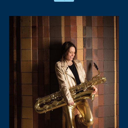
! Mais au gré des collaborations, ce
monde là n’en finit pas de s’agrandir et
nous porte … vers d’autres rives, d’autres
imaginaires.
Dans le même temps, un nouvel Orchestre
National de Jazz — nouvelle direction et
nouvelle jeunesse au passage du cap des
40 ans — nous fait l’honneur de nous
confier sa diffusion.
Bref notre cœur balance fort !