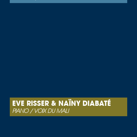
EVE RISSER & NAÏNY DIABATÉ
PIANO / VOIX DU MALI