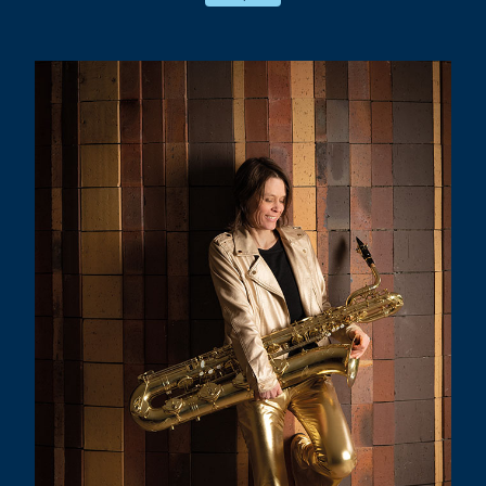
! Mais au gré des collaborations, ce
monde là n’en finit pas de s’agrandir et
nous porte … vers d’autres rives, d’autres
imaginaires.
Dans le même temps, un nouvel Orchestre
National de Jazz — nouvelle direction et
nouvelle jeunesse au passage du cap des
40 ans — nous fait l’honneur de nous
confier sa diffusion.
Bref notre cœur balance fort !