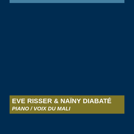
EVE RISSER & NAÏNY DIABATÉ
PIANO / VOIX DU MALI