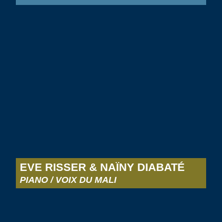
EVE RISSER & NAÏNY DIABATÉ
PIANO / VOIX DU MALI