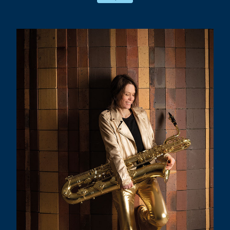
! Mais au gré des collaborations, ce
monde là n’en finit pas de s’agrandir et
nous porte … vers d’autres rives, d’autres
imaginaires.
Dans le même temps, un nouvel Orchestre
National de Jazz — nouvelle direction et
nouvelle jeunesse au passage du cap des
40 ans — nous fait l’honneur de nous
confier sa diffusion.
Bref notre cœur balance fort !