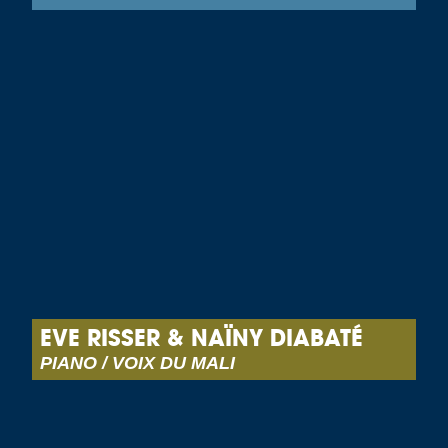
EVE RISSER & NAÏNY DIABATÉ
PIANO / VOIX DU MALI