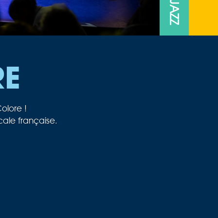
RE
olore !
cale française.
n’en finit pas de s’agrandir et nous
le jeunesse au passage du cap des 40