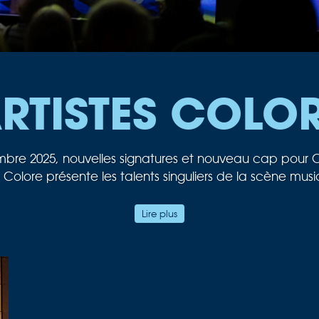
RTISTES COLO
bre 2025, nouvelles signatures et nouveau cap pour C
 Colore présente les talents singuliers de la scène musi
le jazz ! Mais au gré des collaborations, ce monde là 
Lire plus
porte … vers d’autres rives, d’autres imaginaires.
stre National de Jazz — nouvelle direction et nouvel
ans — nous fait l’honneur de nous confier sa diffusion.
Bref notre cœur balance fort !