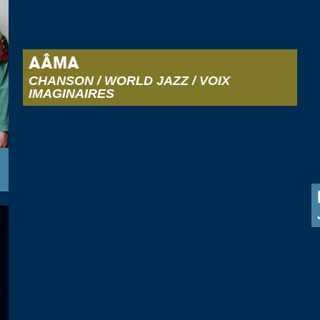
AÂMA
CHANSON / WORLD JAZZ / VOIX
IMAGINAIRES