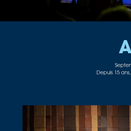
A
Septem
Depuis 15 ans,
Au cœur de notre passion musicale, 
Dans le même temps, un nouvel Orche