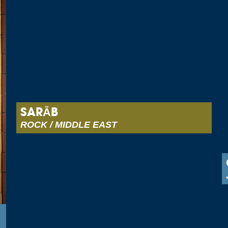
SARĀB
ROCK / MIDDLE EAST