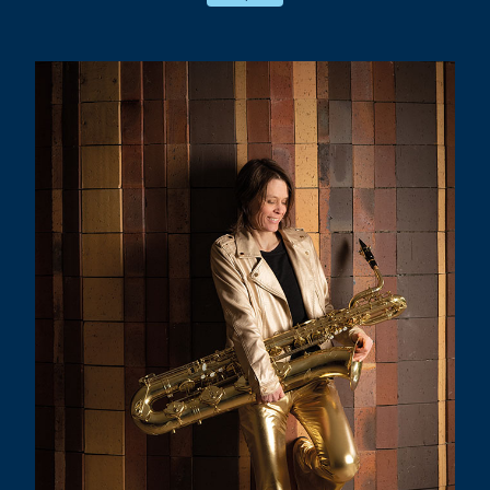
! Mais au gré des collaborations, ce
monde là n’en finit pas de s’agrandir et
nous porte … vers d’autres rives, d’autres
imaginaires.
Dans le même temps, un nouvel Orchestre
National de Jazz — nouvelle direction et
nouvelle jeunesse au passage du cap des
40 ans — nous fait l’honneur de nous
confier sa diffusion.
Bref notre cœur balance fort !