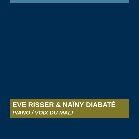
EVE RISSER & NAÏNY DIABATÉ
PIANO / VOIX DU MALI