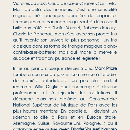
Victoires du Jazz, Coup de cœur Charles Cros… etc.
Mais au-delà des honneurs, c’est une sensibilité
originale, très poétique, doublée de capacités
techniques impressionnantes qui sont à découvrir. Il
brille aux côtés de Dhafer Youssef, Robinson Khoury,
Charlotte Planchou, mais c’est avec son propre trio
qu’il invente son univers le plus personnel. Un trio
classique dans sa forme (le triangle magique piano-
contrebasse-batterie) mais qui marie à merveille
audace et tradition, puissance et légèreté !
Initié au piano classique dès ses 5 ans,
Mark Priore
tombe amoureux du jazz et commence à l’étudier
de manière autodidacte. Un peu plus tard, il
rencontre
Alfio Origlio
qui l’encourage à devenir
professionnel et à rejoindre les institutions. Il
décroche alors son diplôme au Conservatoire
National Supérieur de Musique de Paris avec les
plus hautes mentions. En parallèle, il devient un
sideman sollicité à Paris et en Europe (Italie,
Allemagne, Suisse, Royaume-Uni, Pologne…) où il
collabore entre autres
avec Dhafer Youssef
,
Nguyen