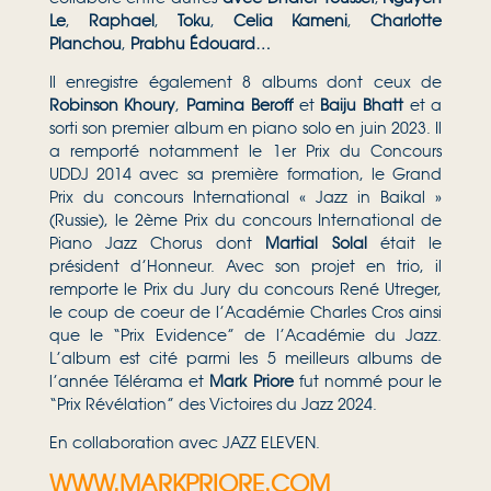
Le
,
Raphael
,
Toku
,
Celia Kameni
,
Charlotte
Planchou
,
Prabhu Édouard…
Il enregistre également 8 albums dont ceux de
Robinson Khoury
,
Pamina Beroff
et
Baiju Bhatt
et a
sorti son premier album en piano solo en juin 2023. Il
a remporté notamment le 1er Prix du Concours
UDDJ 2014 avec sa première formation, le Grand
Prix du concours International « Jazz in Baikal »
(Russie), le 2ème Prix du concours International de
Piano Jazz Chorus dont
Martial Solal
était le
président d’Honneur.
Avec son projet en trio, il
remporte le Prix du Jury du concours René Utreger,
le coup de coeur de l’Académie Charles Cros ainsi
que le “Prix Evidence” de l’Académie du Jazz.
L’album est cité parmi les 5 meilleurs albums de
l’année Télérama et
Mark Priore
fut nommé pour le
“Prix Révélation” des Victoires du Jazz 2024.
En collaboration avec JAZZ ELEVEN.
WWW.MARKPRIORE.COM