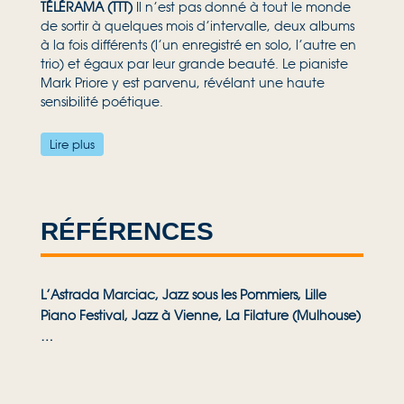
TÉLÉRAMA
(TTT)
Il n’est pas donné à tout le monde
de sortir à quelques mois d’intervalle, deux albums
à la fois différents (l’un enregistré en solo, l’autre en
trio) et égaux par leur grande beauté. Le pianiste
Mark Priore y est parvenu, révélant une haute
sensibilité poétique.
FRANCE MUSIQUE
Initio c’est l’album initial d’un
Lire plus
grand parcours.
JAZZ NEWS
Prix spécial du jury Prix René
Urtreger
2023 Révélation 2023 avec son premier album solo,
le pianiste et compositeur Mark Priore livre dans la
RÉFÉRENCES
foulée un album en trio. Dix compositions
personnelles aux discrètes influences de musique
baroque, sélectionnées parmi la trentaine que
L’Astrada Marciac, Jazz sous les Pommiers, Lille
Mark a écrites comme matériau initial.
Piano Festival, Jazz à Vienne, La Filature (Mulhouse)
Représentatif de la générosité et de l’équilibre du
live, Initio pose les fondations d’un trio
…
remarquable. L’album se transforme en coffre au
trésor dont on soulèverait le double fond …