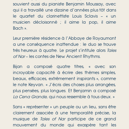
souvient aussi du pianiste Benjamin Moussay, avec
qui il a travaillé une dizaine d’années plus tôt dans
le quartet du clarinettiste Louis Sclavis – « un
musicien décloisonné ; il aime la pop, il aime
Bach ».
Leur première résidence à l’Abbaye de Royaumont
a une conséquence inattendue : le duo se trouve
très heureux à quatre. Le projet s’intitule alors
Tales
of Nar
– les contes de New Ancient Rhythms.
Bijan a composé quatre titres, « avec son
incroyable capacité à écrire des thèmes simples,
beaux, efficaces, extrêmement inspirants », comme
le note Keyvan. « J’écris des choses plus arrangées,
plus pensées, plus longues. Et Benjamin a composé
La Cena Grande,
qui nous ressemble à tous deux. »
Sans « représenter » un peuple ou un lieu, sans être
clairement associée à une temporalité précise, la
musique de
Tales of Nar
participe de ce grand
mouvement du monde qui exaspère tant les