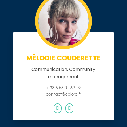
MÉLODIE COUDERETTE
Communication, Community
management
+ 33 6 58 01 69 19
contact@colore.fr

