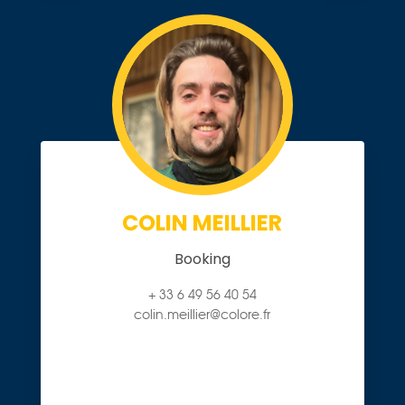
COLIN MEILLIER
Booking
+ 33 6 49 56 40 54
colin.meillier@colore.fr