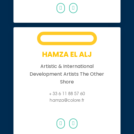


HAMZA EL ALJ
Artistic & International
Development Artists The Other
Shore
+ 33 6 11 88 57 60
hamza@colore.fr

