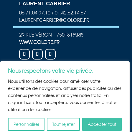
LAURENT CARRIER
06.71.04.97.10 / 01.42.62.14.67
LAURENTCARRIER@COLORE.FR
29 RUE VÉRON – 75018 PARIS
WWW.COLORE.FR
Nous respectons votre vie privée.
NEWSLETTER
Nous utilisons des cookies pour améliorer votre
Rejoindre la newsletter
expérience de navigation, diffuser des publicités ou des
contenus personnalisés et analyser notre trafic. En
cliquant sur « Tout accepter », vous consentez à notre
utilisation des cookies.
©2025 COLORE TOUS DROITS RÉSERVÉS, UNE CRÉATION
STUDIO CACODESIGN
&
DCIWEB.FR
Personnaliser
Tout rejeter
Accepter tout
MENTIONS LÉGALES
–
PLAN DU SITE