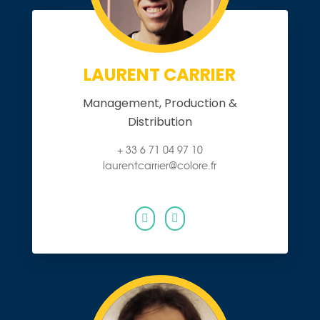
LAURENT CARRIER
Management, Production &
Distribution
+ 33 6 71 04 97 10
laurentcarrier@colore.fr

