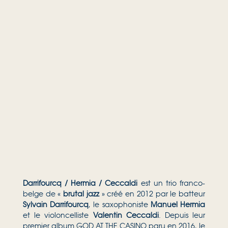
Darrifourcq / Hermia / Ceccaldi
est un trio franco-
belge de «
brutal jazz
» créé en 2012 par le batteur
Sylvain Darrifourcq
, le saxophoniste
Manuel Hermia
et le violoncelliste
Valentin Ceccaldi
.
Depuis leur
premier album GOD AT THE CASINO paru en 2016, le