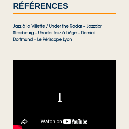
en trio.
RÉFÉRENCES
MÉDIAPART
(…) un album riche en timbre, rythmes
et mélodie hirsutes sur le label anglais Babel,
montrant aussi que l’humour est une affaire grave
Jazz à la Villette / Under the Radar – Jazzdor
lorsqu’ils détruisent l’horloge sans casser le tempo.
Strasbourg – Uhoda Jazz à Liège – Domicil
Dortmund – Le Périscope Lyon