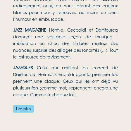
radicalement neuf, en nous laissant des cailloux
blancs pour nous y retrouver, au moins un peu,
l’humour en embuscade.
JAZZ MAGAZINE
Hermia, Ceccaldi et Darrifourcq
donnent une véritable leçon de musique :
imbrication ou choc des timbres, maîtrise des
nuances, surprise des alliages des sonorités (…). Tout
ici est source de ravissement.
JAZZQUES
Ceux qui assistent au concert de
Darrifourcq, Hermia, Ceccaldi pour la première fois
prennent une claque. Ceux qui les ont déjà vu
plusieurs fois (comme moi) reprennent encore une
claque. Comme à chaque fois.
CITIZEN JAZZ
Parallèlement à MILESDAVISQUINTET! et
Lire plus
In Love With, la paire Sylvain Darrifourcq / Valentin
Ceccaldi continue sa fructueuse collaboration et
renouvelle les potentialités que propose la musique